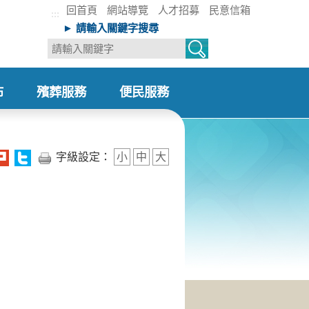
回首頁
網站導覽
人才招募
民意信箱
:::
► 請輸入關鍵字搜尋
布
殯葬服務
便民服務
+
+
字級設定：
小
中
大