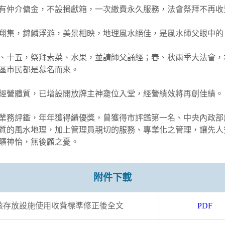
有仲介傭金，不設捐獻箱，一次繳費永久服務，法會祭拜不再收
翔集，錦鱗浮游，美景相映，地理風水絕佳，是風水師父眼中的
、十五，祭拜素菜、水果，並請師父誦經；春、秋兩季大法會，
區市民都是慕名而來。
經營體質，已增設開放牌主神龕位入堂，經營績效將再創佳績。
業務評鑑，年年獲得績優獎，曾獲得市評鑑第一名、中央內政部
質的風水地理，加上管理員親切的服務、專業化之管理，讓先人
曠神怡，無後顧之憂。
附件下載
骸存放設施使用收費標準修正後全文
PDF