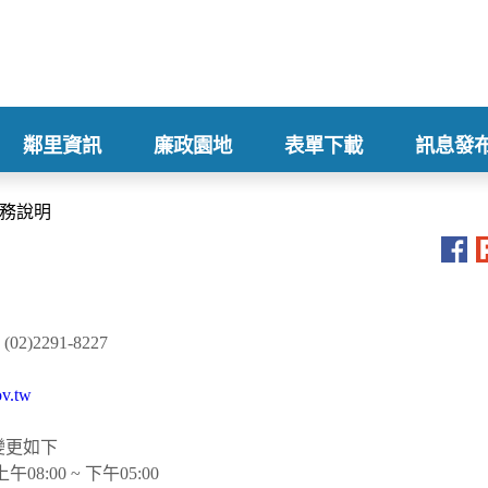
鄰里資訊
廉政園地
表單下載
訊息發
+
+
+
+
務說明
2)2291-8227
v.tw
變更如下
:00 ~ 下午05:00