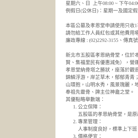
星期六、日 上午08:00 ~ 下午04:0
例假日(公休日)：星期一及國定
本區公墓及孝恩堂申請使用只收1次
請勿給工作人員紅包或其他費用
廉政專線 : (02)2292-3155、傳真號碼 
新北市五股區孝恩納骨堂，位於
賢、集福里民有優惠減免），營
孝恩堂納骨塔之勝狀，座落於觀
錦鱗浮游，岸芷草木，郁郁青青
山環抱，山明水秀，風景瑰麗，
奉祖先靈骨、牌主位神龕之堂。
其優點略舉數端：
公立保障：
五股區的孝恩納骨堂，是原
專業管理：
人事制度良好，標準上下班
價格便宜：