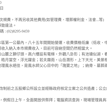
0
假日
規費，不再另收其他費用(如管理費、埋葬權利金、法會...等)
導致違法。
: (02)8295-9459
本區第一公墓內，八十五年間開始營運，收費價格低廉（低收、
運收入納入本市規費收入，目前可容納空間仍然相當大。
音山麓之獅仔頭，高六樓設有電梯，外觀八卦形；有池塘似湖，
；皓月當空，浮光躍金；若夫霧雨，山岳潛形，上下天光，美景
地理風水絕佳，是風水師父心目中的「瑰寶之地」；納骨、墓葬
改制前之五股鄉公所設立並經縣政府核定立案之公共造產；公立
，例假日上午，全面開放供祭拜；電腦資訊查詢，現場管理員具