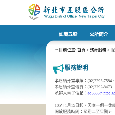
進入內容區塊
認識五股
公所簡介
+
+
:::
目前位置:
首頁
>
殯葬服務
>
服
服務說明
孝恩納骨堂專線：(02)2293-7584、(0
孝恩納骨堂傳真：(02)2292-8473
承辦人電子信箱：
ao5885@ntpc.go
105年1月15日起，因應一例一休
開放服務時間：星期二至星期五 上午08