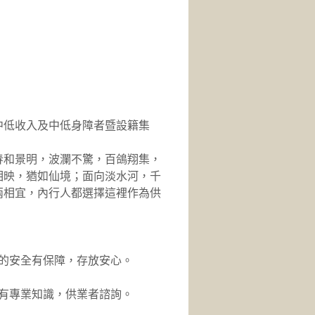
中低收入及中低身障者暨設籍集
春和景明，波瀾不驚，百鴿翔集，
相映，猶如仙境；面向淡水河，千
兩相宜，內行人都選擇這裡作為供
的安全有保障，存放安心。
有專業知識，供業者諮詢。