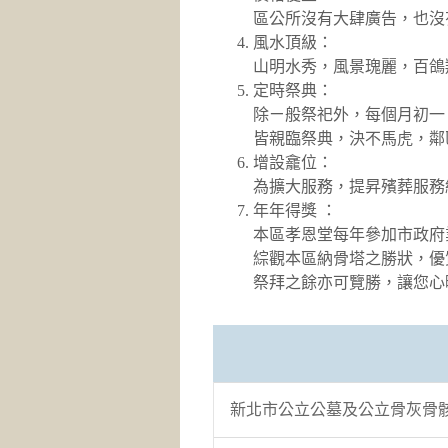
區公所沒有大肆廣告，也沒
風水頂級：
山明水秀，風景瑰麗，百鴿
定時祭典：
除ㄧ般祭祀外，每個月初一
皆親臨祭典，決不馬虎，鄰
增設龕位：
為擴大服務，提昇殯葬服務
年年得獎 ：
本區孝恩堂每年參加市政府
綜觀本區納骨塔之勝狀，優
祭拜之餘亦可覽勝，讓您心
新北市公立公墓及公立骨灰骨