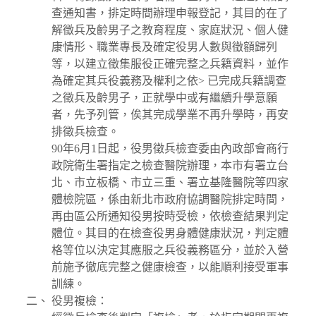
查通知書，排定時間辦理申報登記，其目的在了
解徵兵及齡男子之教育程度、家庭狀況、個人健
康情形、職業專長及確定役男人數與徵額歸列
等，以建立徵集服役正確完整之兵籍資料，並作
為確定其兵役義務及權利之依> 已完成兵籍調查
之徵兵及齡男子，正就學中或有繼續升學意願
者，先予列管，俟其完成學業不再升學時，再安
排徵兵檢查。
90年6月1日起，役男徵兵檢查委由內政部會商行
政院衛生署指定之檢查醫院辦理，本市有署立台
北、市立板橋、市立三重、署立基隆醫院等四家
體檢院區，係由新北市政府協調醫院排定時間，
再由區公所通知役男按時受檢，依檢查結果判定
體位。其目的在檢查役男身體健康狀況，判定體
格等位以決定其應服之兵役義務區分，並於入營
前施予徹底完整之健康檢查，以能順利接受軍事
訓練。
役男複檢：