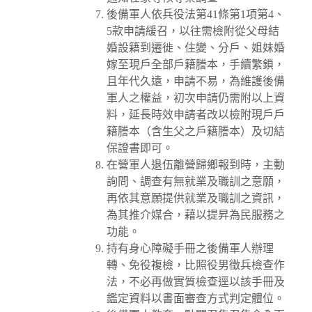
後備軍人依兵役法第41條第1項第4、
5款申請緩召，以往需檢附從父母結
婚設籍到遷徙、住變、分戶、姐妹婚
嫁至現戶全部戶籍謄本，手續繁鎖，
且年代久遠，申請不易，為維護後備
軍人之權益，初次申請仍需附以上資
料，延長時效申請者改以檢附現戶戶
籍謄本（含生父之戶籍謄本）及切結
保證書即可。
在營軍人退伍離營歸鄉報到時，主動
詢問、調查有無就業及職訓之意願，
再依其意願提供就業及職訓之資訊，
為其推介媒合，藉以提昇為民服務之
功能。
持有身心障礙手冊之後備軍人辦理
轉、免役複檢，比照役男徵兵檢查作
法，不必再做實質檢查逕以該手冊及
鑑定資料以書面審查方式判定體位。