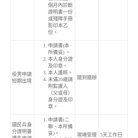
個月內診斷
證明書一份
或殘障手冊
影印本乙
份。
申請書(本
所備妥) 。
本人身分證
及印章。
本人護照。
役男申請
隨到隨辦
未滿20歲請
短期出境
附監護人
（父或母）
身分證及印
章。
申請書(二
國民兵身
聯、本所備
分證明書
妥)。
現場受理
5天工作日