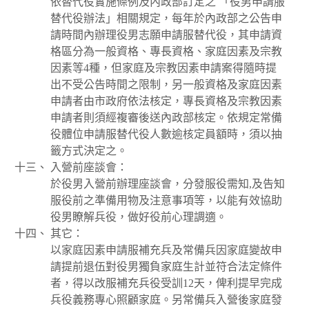
依替代役實施條例及內政部訂定之 「役男申請服
替代役辦法」相關規定，每年於內政部之公告申
請時間內辦理役男志願申請服替代役，其申請資
格區分為一般資格、專長資格、家庭因素及宗教
因素等4種，但家庭及宗教因素申請案得隨時提
出不受公告時間之限制，另一般資格及家庭因素
申請者由市政府依法核定，專長資格及宗教因素
申請者則須經複審後送內政部核定。依規定常備
役體位申請服替代役人數逾核定員額時，須以抽
籤方式決定之。
入營前座談會：
於役男入營前辦理座談會，分發服役需知,及告知
服役前之準備用物及注意事項等，以能有效協助
役男瞭解兵役，做好役前心理調適。
其它：
以家庭因素申請服補充兵及常備兵因家庭變故申
請提前退伍對役男獨負家庭生計並符合法定條件
者，得以改服補充兵役受訓12天，俾利提早完成
兵役義務專心照顧家庭。另常備兵入營後家庭發