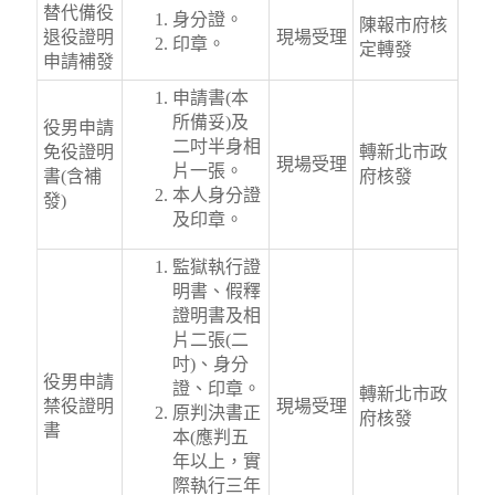
替代備役
身分證。
陳報市府核
退役證明
現場受理
印章。
定轉發
申請補發
申請書(本
所備妥)及
役男申請
二吋半身相
免役證明
轉新北市政
現場受理
片一張。
書(含補
府核發
本人身分證
發)
及印章。
監獄執行證
明書、假釋
證明書及相
片二張(二
吋)、身分
役男申請
證、印章。
轉新北市政
禁役證明
現場受理
原判決書正
府核發
書
本(應判五
年以上，實
際執行三年