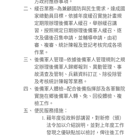
方政府應辦事項。
緩召業務─為兼顧國防與民生需求，達成國
家總動員目標，依據年度緩召實施計畫規
定期限辦理後備軍人緩召，舉辦緩召講
習，按照規定日期辦理後備軍人緩召、逐
次及儘後召集申請，並輔導申請，由初
審、複審、統計陳報及登記考核完成各項
作業。
後備軍人管理─依據後備軍人管理規則之規
定辦理後備軍人歸鄉報到、異動管理、事
故清查及管制、兵籍資料訂正、除役除管
及考核統計陳報等業務。
後備軍人體檢─配合後備指揮部及各軍醫院
實施在鄉後備軍人轉、免、回役體檢、複
檢工作。
便民服務措施：
藉年度役政幹部講習，對新修（頒）
法令加以介紹說明，並對上年度工作
發現之優缺點加以檢討，俾往後工作