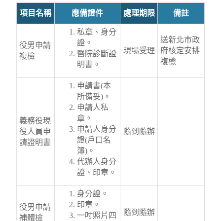
項目名稱
應備證件
處理期限
備註
私章、身分
送新北市政
證。
役男申請
現場受理
府核定安排
醫院診斷證
複檢
複檢
明書。
申請書(本
所備妥)。
申請人私
章。
義務役現
申請人身分
役人員申
隨到隨辦
證(戶口名
請證明書
簿)。
代辦人身分
證、印章。
身分證。
印章。
役男申請
隨到隨辦
一吋照片四
補體檢