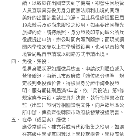
續，以致於在出國當天到了機場，卻發生因境管
人員查驗具有役男身分而無法順利出境的問題，
美好的出國計畫就此泡湯。因此兵役處提醒已屆
19歲徵兵及齡尚未服役之役男，如果要出國觀光
旅遊的話，請持護照、身分證及印章向區公所兵
役課提出申請，辦公時間內隨到隨辦；而現就讀
國內學校20歲以上在學緩徵役男，也可以直接向
境管局親自申請或以網路方式申請出境。
免役、禁役：
役男身體狀況如經徵兵檢查、申請改判體位或入
營後驗退，由新北市政府依「體位區分標準」規
定核判免役體位者，得檢具身分證申請免役證
明。服有期徒刑屆滿3年者，依「兵役法」第5條
規定應予禁役，請檢具判決書、執行指揮書及在
監（出監）證明等相關證明文件，向戶籍地區公
所申辦，俾彙齊後轉陳市政府核發禁役證明書。
在學（或因案）緩徵：
應受常備兵、補充兵或替代役徵集之役男，如還
在高級中學或其同等以上學校就學者，學校應依