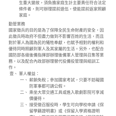
生重大變故，須負擔家庭生計主要責任符合法定
條件者，則可辦理提前退伍，使能提前返家照顧
家庭。
勤管業務
國家徵兵的目的是為了保障全民生命財產的安全，因
此徵兵時政府不但盡力做到不影響百姓的生活，而且
對於軍人為國為民的犧牲奉獻，也賦予相對的權利和
優待同時照顧到軍人及其家屬的生活。另外，也配合
國防部各級後備指揮部辦理後備軍人管理與召集等業
務，以及配合內政部辦理替代役備役管理與組訓工
作。
軍人權益：
薪餉免稅；參加國家考試，只要不妨礙國
防軍事都可請公假。
乘坐大眾交通工具或進入歌劇影院可享減
價優待。
接受徵召服役時，學生可向學校申請《保
留學籍證明書》或《保留入學資格證明