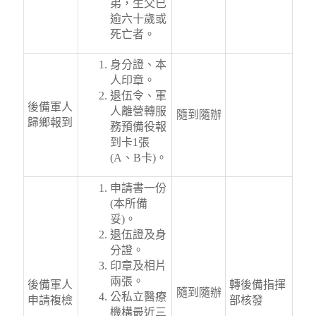
弟，生父已
逾六十歲或
死亡者。
身分證、本
人印章。
退伍令、軍
後備軍人
人離營轉服
隨到隨辦
歸鄉報到
務預備役報
到卡1張
(A、B卡)。
申請書一份
(本所備
妥)。
退伍證及身
分證。
印章及相片
兩張。
後備軍人
轉後備指揮
隨到隨辦
公私立醫療
申請複檢
部核發
機構最近三