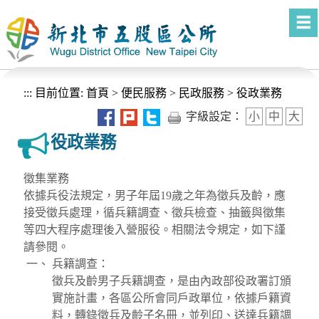
進入內容區塊
:::
目前位置:
首頁
>
便民服務
>
民政服務
>
役政業務
字級設定：
小
中
大
役政業務
徵集業務
依據兵役法規定，男子年屆19歲之年為徵兵及齡，應
接受徵兵處理，循兵籍調查、徵兵檢查、抽籤與徵集
等四大程序處理後入營服役。相關法令規定，如下謹
請參閱。
兵籍調查：
徵兵及齡男子兵籍調查，是由內政部役政署訂頒
實施計畫，各區公所會同戶政單位，依據戶籍資
料，轉錄徵兵及齡子名冊，並列印、送達兵籍調