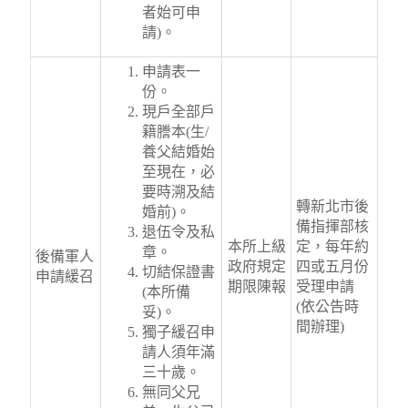
者始可申
請)。
申請表一
份。
現戶全部戶
籍謄本(生/
養父結婚始
至現在，必
要時溯及結
轉新北市後
婚前)。
備指揮部核
退伍令及私
本所上級
定，每年約
章。
後備軍人
政府規定
四或五月份
切結保證書
申請緩召
期限陳報
受理申請
(本所備
(依公告時
妥)。
間辦理)
獨子緩召申
請人須年滿
三十歲。
無同父兄