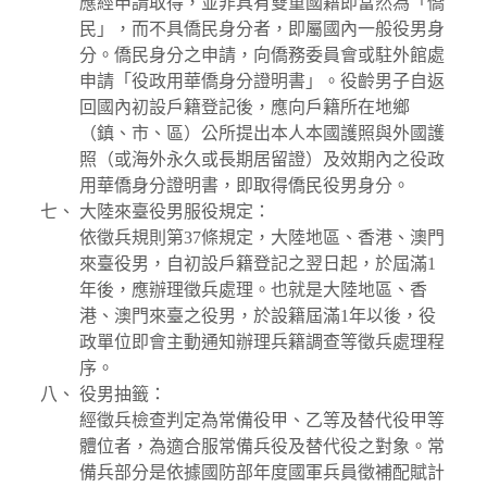
應經申請取得，並非具有雙重國籍即當然為「僑
民」，而不具僑民身分者，即屬國內一般役男身
分。僑民身分之申請，向僑務委員會或駐外館處
申請「役政用華僑身分證明書」。役齡男子自返
回國內初設戶籍登記後，應向戶籍所在地鄉
（鎮、市、區）公所提出本人本國護照與外國護
照（或海外永久或長期居留證）及效期內之役政
用華僑身分證明書，即取得僑民役男身分。
大陸來臺役男服役規定：
依徵兵規則第37條規定，大陸地區、香港、澳門
來臺役男，自初設戶籍登記之翌日起，於屆滿1
年後，應辦理徵兵處理。也就是大陸地區、香
港、澳門來臺之役男，於設籍屆滿1年以後，役
政單位即會主動通知辦理兵籍調查等徵兵處理程
序。
役男抽籤：
經徵兵檢查判定為常備役甲、乙等及替代役甲等
體位者，為適合服常備兵役及替代役之對象。常
備兵部分是依據國防部年度國軍兵員徵補配賦計