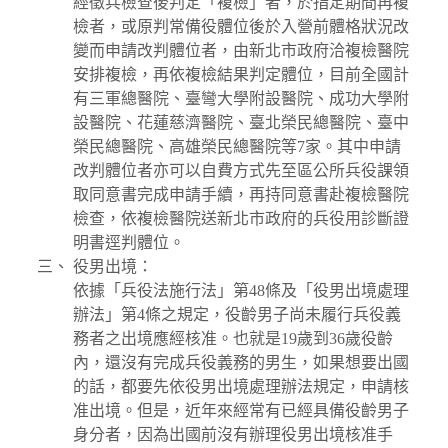
經徵兵檢查後判定「複檢」者，於指定期間再複
檢者，或原判常備役體位後於入營前體格狀況改
變而申請改判體位者，由新北市政府洽複檢醫院
安排複檢，再依複檢結果判定體位，目前全國計
有三軍總醫院、臺彎大學附設醫院、成功大學附
設醫院、花蓮慈濟醫院、臺北榮民總醫院、臺中
榮民總醫院、高雄榮民總醫院等7家。其中申請
改判體位者亦可以自費方式先至區公所兵役課領
取同意書完成申請手續，再持同意書赴複檢醫院
檢查，依複檢醫院送新北市政府的兵役用診斷證
明書逕判體位。
役男出境：
依據「兵役法施行法」第48條及「役男出境處理
辦法」第4條之規定，役齡男子尚未履行兵役義
務者之出境應經核准。也就是19歲到36歲役齡
內，還沒有完成兵役義務的男生，如果想要出國
的話，都要先依役男出境處理辦法規定，申請核
准出境。但是，近年來經常有已經具備役齡男子
身分者，因為出國前沒有辦理役男出境核准手