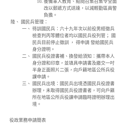
後備軍人教育、點閱召集召集令全面
改以郵遞方式送達，以減輕勤區員警
負擔。
國民兵管理：
待訓國民兵：六十九年次以前役男經徵兵
檢查判丙等體位者均以國民兵役列管； 國
民兵目前停止徵訓 ， 得申請 發給國民兵
身分證明。
國民兵役證書補、換發給須知：攜帶本人
身分證和印章，並填具申請書及繳交一吋
半身正面照片二張，向戶籍地區公所兵役
課申請。
國民兵出境：國民兵出境憑國民兵役證書
辦理，未取得國民兵役證書者，可向戶籍
所在地區公所兵役課申請臨時證明辦理出
境。
役政業務申請簡表