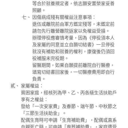
等合於就養規定者，依志願安置榮家妥善
照顧。
因傷病成殘有關權益注意事項：
退伍或離院前由軍方鑑定殘等，未鑑定前
請勿先行離營離院返家以免權益受損。
辦理停役應審慎考量，因為《停役須本人
及家屬的同意並立自願切結書》一旦停役
就沒有補助和就養的權利，康復後仍須回
役補服未完役期。
留醫期間，如果自願提前離院自行醫療，
填寫切結書回家後，一切醫療費用即自行
負責。
家屬權益：
貧困家庭，經核列為甲、乙、丙各級生活扶助戶
享有之權益：
發給「一次安家費」及春節、端午節、中秋節之
「三節生活扶助金」。
配偶生育時可申請「生育補助費」，配偶或直系
血親死亡時，可申請「喪葬補助費」，家庭遭受