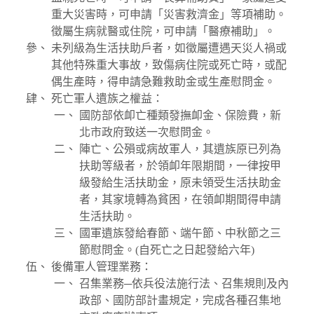
重大災害時，可申請「災害救濟金」等項補助。
徵屬生病就醫或住院，可申請「醫療補助」。
未列級為生活扶助戶者，如徵屬遭遇天災人禍或
其他特殊重大事故，致傷病住院或死亡時，或配
偶生產時，得申請急難救助金或生產慰問金。
死亡軍人遺族之權益：
國防部依卹亡種類發撫卹金、保險費，新
北市政府致送一次慰問金。
陣亡、公殞或病故軍人，其遺族原已列為
扶助等級者，於領卹年限期間，一律按甲
級發給生活扶助金，原未領受生活扶助金
者，其家境轉為貧困，在領卹期間得申請
生活扶助。
國軍遺族發給春節、端午節、中秋節之三
節慰問金。(自死亡之日起發給六年)
後備軍人管理業務：
召集業務─依兵役法施行法、召集規則及內
政部、國防部計畫規定，完成各種召集地