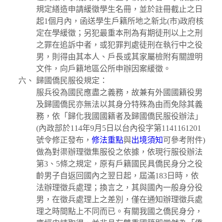
規定繕造申請緩徵學生名冊，並於註冊截止之日
起1個月內，函送學生戶籍所地之新北(市)政府核
定在學緩徵；另犯最重本刑為有期徒刑以上之刑
之罪在追訴中者，或犯罪判處徒刑在執行中之役
男，則得由其本人、戶長或其家屬檢附有關證明
文件，向戶籍地區公所申辦因案緩徵。
歸國僑民服役規定：
服兵役為國民應盡之義務，故兼有外國國籍役男
及歸國僑民亦無法以其身分特殊為由而免除其義
務，依「歸化我國國籍者及歸國僑民服役辦法」
(內政部於114年9月5日以台內役字第1141161201
號令修正發布，
修法重點
與
出境須知
可參考附件)
做為對渠辦理徵集服役之依據，依現行服役辦法
第3、5條之規定，原有戶籍國民具僑民身分之役
齡男子自返回國內之翌日起，屆滿183日時，依
法辦理徵兵處理；換言之，其與國內一般身分役
男，在徵兵處理上之差別，僅在通知辦理徵兵處
理之時間點上不同而已。有關我國之僑民身分，