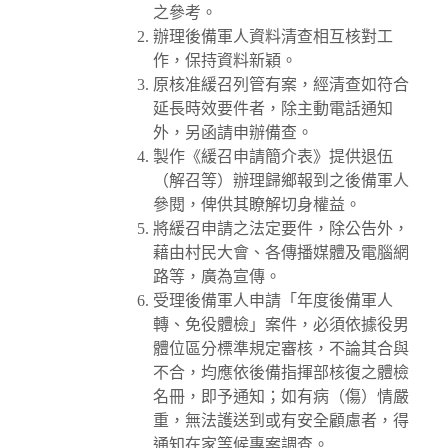
之參考。
辦理後備軍人資料清查相互核對工
作，保持資料新穎。
原核准緩召列管有案，經清查如符合
延長時效要件者，除主動電話通知
外，另函請申辦備查。
製作《緩召申請簡介表》提供退伍
（解召等）辦理歸鄉報到之後備軍人
參閱，俾供其瞭解切身權益。
將緩召申請之法定要件，除公告外，
藉由村民大會、各傳播媒體及電腦網
路等，廣為宣傳。
受理後備軍人申請「年度後備軍人
轉、免役體檢」案件，必須依據役男
體位區分標準規定審核，不論其合與
不合，均應依後備指揮部核復之體檢
名冊，即予通知；如有病（傷）情嚴
重，無法護送到或有安全顧慮者，得
通知在家等候專案調查。