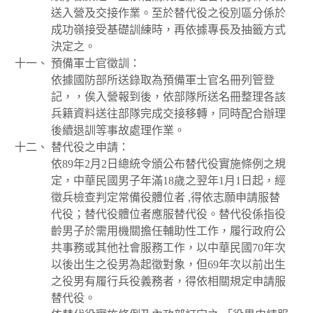
送入營及交接作業。至於替代役之役別區分係於
成功嶺接受基礎訓練時，再依據專長及抽籤方式
決定之。
預備軍士官徵訓：
依據國防部所送錄取為預備軍士官名冊列管登
記，，俟入營報到後，依部隊所送名冊整理各該
兵籍資料送往部隊完成交接移轉，同時配合辦理
後續退訓等事故處理作業。
替代役之申請：
依89年2月2日總統令頒公布替代役實施條例之規
定，中華民國男子年滿18歲之翌年1月1日起，經
徵兵檢查判定常備役體位者 ,得依志願申請服替
代役；替代役體位者應服替代役。替代役係指役
齡男子於需用機關擔任輔助性工作，履行政府公
共事務或其他社會服務工作，以中華民國70年次
以後出生之役男為起徵對象，但69年次以前出生
之役男有履行兵役義務者，得依相關規定申請服
替代役。