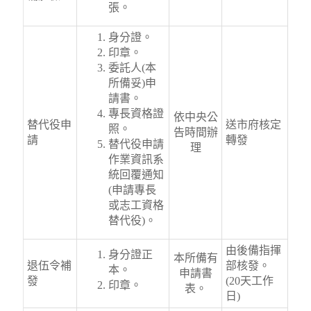
張。
身分證。
印章。
委託人(本
所備妥)申
請書。
專長資格證
依中央公
替代役申
送市府核定
照。
告時間辦
請
轉發
替代役申請
理
作業資訊系
統回覆通知
(申請專長
或志工資格
替代役)。
由後備指揮
身分證正
本所備有
退伍令補
部核發。
本。
申請書
發
(20天工作
印章。
表。
日)