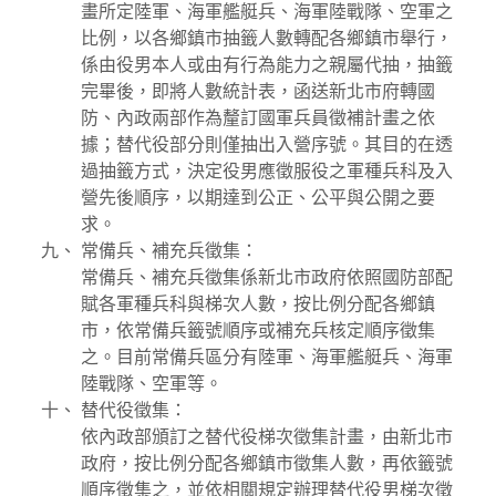
畫所定陸軍、海軍艦艇兵、海軍陸戰隊、空軍之
比例，以各鄉鎮市抽籤人數轉配各鄉鎮市舉行，
係由役男本人或由有行為能力之親屬代抽，抽籤
完畢後，即將人數統計表，函送新北市府轉國
防、內政兩部作為釐訂國軍兵員徵補計畫之依
據；替代役部分則僅抽出入營序號。其目的在透
過抽籤方式，決定役男應徵服役之軍種兵科及入
營先後順序，以期達到公正、公平與公開之要
求。
常備兵、補充兵徵集：
常備兵、補充兵徵集係新北市政府依照國防部配
賦各軍種兵科與梯次人數，按比例分配各鄉鎮
市，依常備兵籤號順序或補充兵核定順序徵集
之。目前常備兵區分有陸軍、海軍艦艇兵、海軍
陸戰隊、空軍等。
替代役徵集：
依內政部頒訂之替代役梯次徵集計畫，由新北市
政府，按比例分配各鄉鎮市徵集人數，再依籤號
順序徵集之，並依相關規定辦理替代役男梯次徵