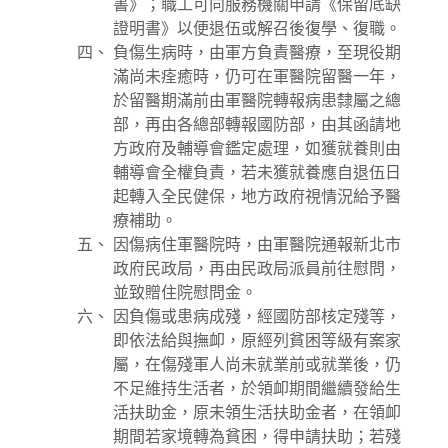
書》；職工可向服務機關申請《保留底缺
證明書》以便退伍或解召後復學、復職。
負傷生病時，由軍方負責醫療，至現役期
滿尚未痊癒時，仍可在軍醫院留醫一年，
於留醫期滿前由軍醫院轉報病患隸屬之總
部，再由各總部轉報國防部，由其函請地
方政府及輔導會鑑定處理，如獲就養則由
輔導會全權負責，若未獲就養應自退伍日
起轉入全民健保，地方政府視情況給予醫
療補助。
因傷病住軍醫院時，由軍醫院通報新北市
政府民政局，再由民政局派員前往慰問，
並致贈住院慰問金。
因負傷或患病成殘，經國防部核定殘等，
即依法給與撫卹，原經列貧困等級有案家
屬，在傷殘軍人尚未就業前或就業後，仍
不足維持生活者，於領卹期間繼續發給生
活扶助金，原未領生活扶助金者，在領卹
期間若家境轉為貧困，得申請扶助；若殘