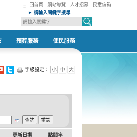
回首頁
網站導覽
人才招募
民意信箱
:::
► 請輸入關鍵字搜尋
布
殯葬服務
便民服務
+
+
字級設定：
小
中
大
更新日期
點閱率