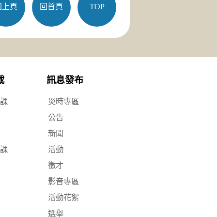
回上頁
回首頁
TOP
載
訊息發布
防課
災時專區
公告
新聞
文課
活動
徵才
影音專區
活動花絮
選舉