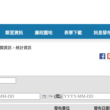
鄰里資訊
廉政園地
表單下載
訊息發
+
+
+
+
開資訊
>
統計資訊
～
(迄)
發布單位
發布日期