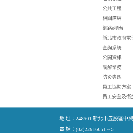
公共工程
相關連結
網路e櫃台
新北市政府電
查詢系統
公開資訊
調解業務
防災專區
員工協助方案
員工安全及衛
地 址：248501 新北市五股區中興
電 話：(02)22916051 ~ 5