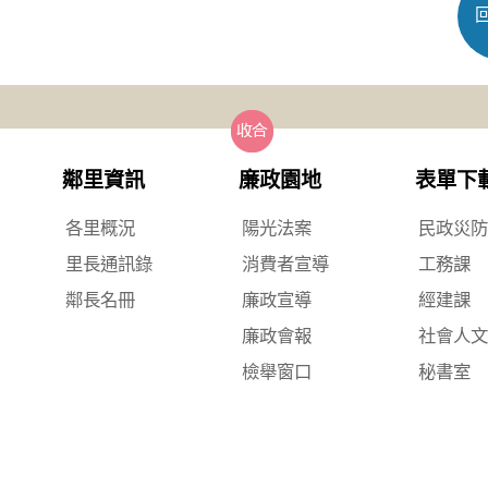
鄰里資訊
廉政園地
表單下
各里概況
陽光法案
民政災
里長通訊錄
消費者宣導
工務課
鄰長名冊
廉政宣導
經建課
廉政會報
社會人
檢舉窗口
秘書室