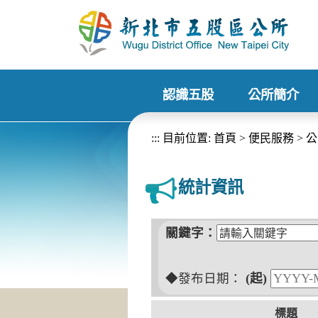
進入內容區塊
認識五股
公所簡介
+
+
:::
目前位置:
首頁
>
便民服務
>
公
統計資訊
關鍵字：
◆發布日期：
(起)
標題