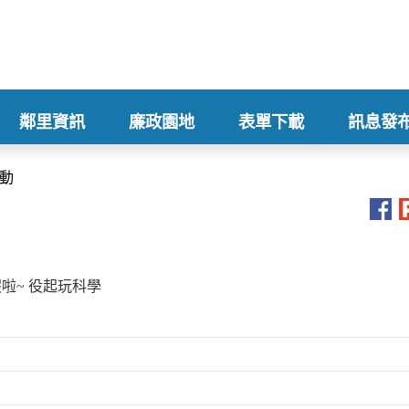
鄰里資訊
廉政園地
表單下載
訊息發
+
+
+
+
動
假啦~ 役起玩科學