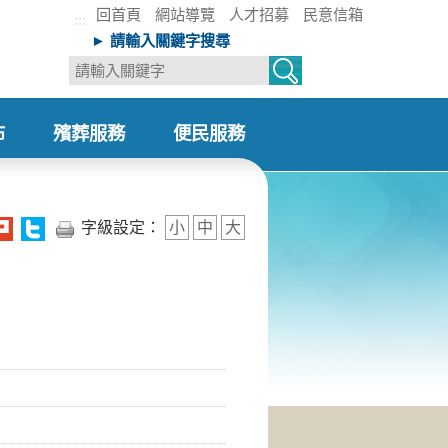
回首頁
網站導覽
人才招募
民意信箱
:::
► 請輸入關鍵字搜尋
布
殯葬服務
便民服務
+
+
字級設定：
小
中
大