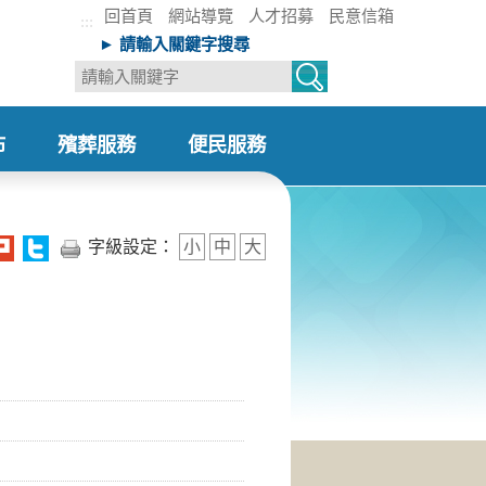
回首頁
網站導覽
人才招募
民意信箱
:::
► 請輸入關鍵字搜尋
布
殯葬服務
便民服務
+
+
字級設定：
小
中
大