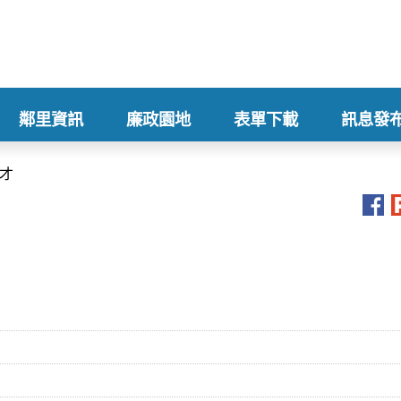
鄰里資訊
廉政園地
表單下載
訊息發
+
+
+
+
才