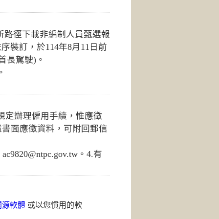
公所路徑下載非編制人員甄選報
裝訂，於114年8月11日前
首長駕駛)。
。
規定辦理僱用手續，惟應徵
還書面應徵資料，可附回郵信
0@ntpc.gov.tw。4.有
開源軟體
或以您慣用的軟