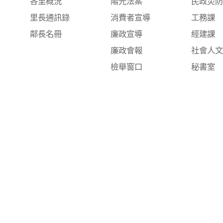
各里概況
陽光法案
民政災
里長通訊錄
消費者宣導
工務課
鄰長名冊
廉政宣導
經建課
廉政會報
社會人
檢舉窗口
秘書室