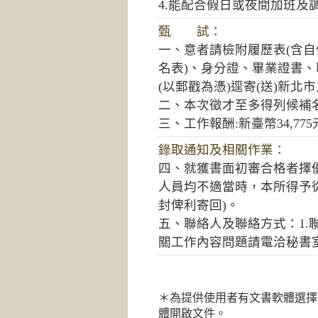
4.能配合假日或夜間加班
甄 試：
一、意者請檢附履歷表(含自
名表)、身分證、畢業證書、
(以郵戳為憑)逕寄(送)新北
二、本次徵才至多得列候補
三、工作報酬:新臺幣34,7
錄取通知及相關作業：
四、就獲書面初審合格者擇
人員均不適當時，本所得予
封俾利寄回)。
五、聯絡人及聯絡方式：1.聯絡人：宋
關工作內容問題請電洽秘書室代理
＊為提供使用者有文書軟體選擇
體開啟文件。