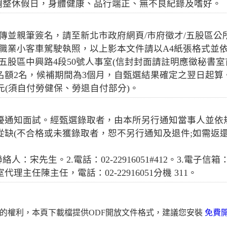
及調整休假日，身體健康、品行端正、無不良紀錄及嗜好。
傳並親筆簽名，請至新北市政府網頁/市府徵才/五股區
職業小客車駕駛執照，以上影本文件請以A4紙張格式並依序
市五股區中興路4段50號人事室(信封封面請註明應徵秘書室
名額2名，候補期間為3個月，自甄選結果確定之翌日起算
75元(須自付勞健保、勞退自付部分)。
優通知面試。經甄選錄取者，由本所另行通知當事人並依
從缺(不合格或未獲錄取者，恕不另行通知及退件;如需返
先生。2.電話：02-22916051#412。3.電子信箱：ac982
主任陳主任，電話：02-22916051分機 311。
的權利，本頁下載檔提供ODF開放文件格式，建議您安裝
免費