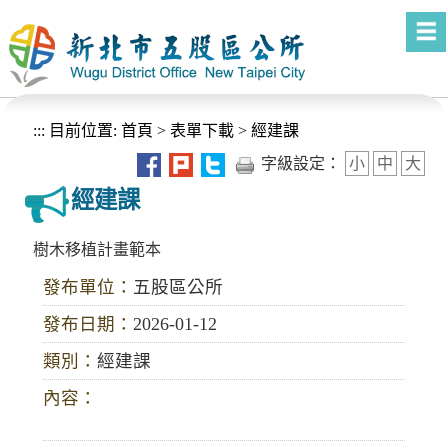
進入內容區塊
:::
目前位置:
首頁
>
表單下載
>
經建課
字級設定：
小
中
大
經建課
樹木移植計畫範本
發布單位：
五股區公所
發布日期：
2026-01-12
類別：
經建課
內容：